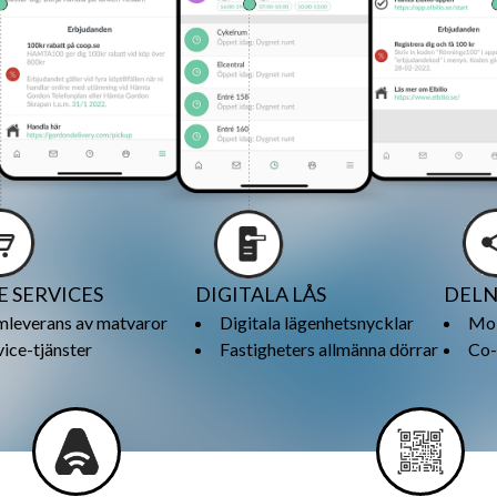
 SERVICES
DIGITALA LÅS
DELN
leverans av matvaror
Digitala lägenhetsnycklar
Mob
vice-tjänster
Fastigheters allmänna dörrar
Co-