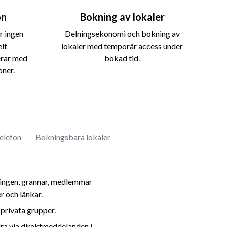
on
Bokning av lokaler
r ingen
Delningsekonomi och bokning av
elt
lokaler med temporär access under
erar med
bokad tid.
oner.
elefon
Bokningsbara lokaler
tningen, grannar, medlemmar
r och länkar.
 privata grupper.
ra via direktmeddelanden i