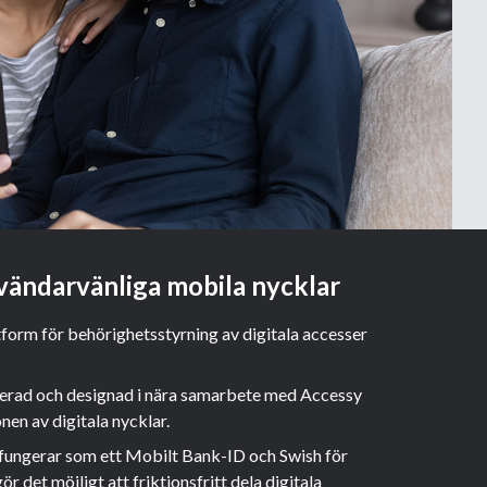
vändarvänliga mobila nycklar
tform för behörighetsstyrning av digitala accesser
rerad och designad i nära samarbete med Accessy
nen av digitala nycklar.
fungerar som ett Mobilt Bank-ID och Swish för
ör det möjligt att friktionsfritt dela digitala