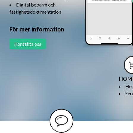
Digital bopärm och
fastighetsdokumentation
För mer information
Kontakta oss
HOME
Hem
Ser