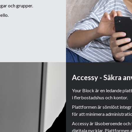
ggar och grupper.
ello.
Accessy - Säkra an
Your Block är en ledande plat
i flerbostadshus och kontor.
Plattformen är sömlöst integ
för att minimera administratio
Accessy är låsoberoende och 
digitala nycklar. Plattformen g