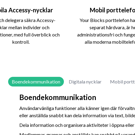
ila Accessy-nycklar
Mobil porttelef
ch delegera säkra Accessy-
Your Blocks porttelefon ha
klar mellan individer och
separat hårdvara, är h
tioner, med full överblick och
administrationsfri och fung
kontroll.
alla moderna mobiltelef
Boendekommunikation
Digitala nycklar
Mobil portt
Boendekommunikation
Användarvänliga funktioner alla känner igen där förval
eller anställda snabbt kan dela information via text, bilde
Dela information och organisera aktiviteter i öppna eller
Medlemmar, grannar och anställda kan snabbt nå varand