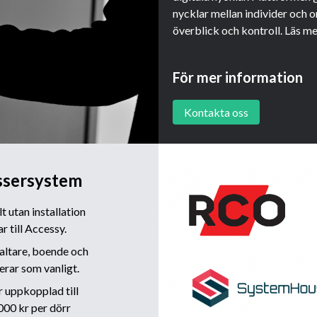
nycklar mellan individer och o
överblick och kontroll. Läs m
För mer information
Kontakta oss
assersystem
 utan installation
r till Accessy.
valtare, boende och
erar som vanligt.
r uppkopplad till
 000 kr per dörr