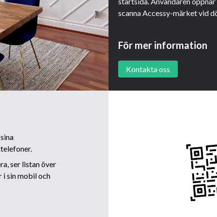
startsida. Användaren öppnar
scanna Accessy-märket vid dö
För mer information
Kontakta oss
sina
telefoner.
, ser listan över
 i sin mobil och