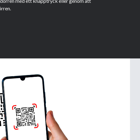
 dörren med ett knapptryck eller genom att
rren.