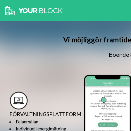
Vi möjliggör framtid
Boendek
FÖRVALTNINGSPLATTFORM
Felanmälan
Individuell energimätning