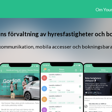
Om Your
ens förvaltning av hyresfastigheter och b
ommunikation, mobila accesser och bokningsbara 